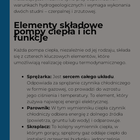
warunkach hydrogeologicznych i wymaga wykonania
dwóch studni – czerpalnej i zrzutowej.
Elementy składowe
pompy ciepła i ich
funkcje
Każda pompa ciepła, niezależnie od jej rodzaju, składa
się z czterech kluczowych elementów, które
umożliwiają realizację obiegu termodynamicznego.
Sprężarka:
Jest
sercem całego układu
.
Odpowiada za sprężanie czynnika chłodniczego
w formie gazowej, co prowadzi do wzrostu
jego ciśnienia i temperatury. To element, który
zużywa najwięcej energii elektrycznej.
Parownik:
W tym wymienniku ciepła czynnik
chłodniczy odbiera energię z dolnego źródła
(powietrza, gruntu lub wody) i odparowuje.
Skraplacz:
To kolejny wymiennik ciepła, w
którym gorący, sprężony gaz oddaje ciepło do
instalacji grzewczej budynku, jednocześnie