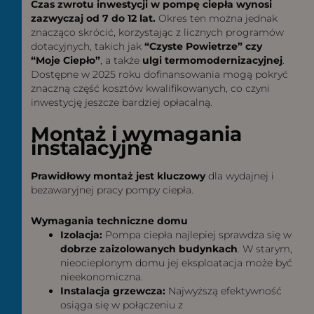
Czas zwrotu inwestycji w pompę ciepła wynosi
zazwyczaj od 7 do 12 lat.
Okres ten można jednak
znacząco skrócić, korzystając z licznych programów
dotacyjnych, takich jak
“Czyste Powietrze” czy
“Moje Ciepło”
, a także
ulgi termomodernizacyjnej
.
Dostępne w 2025 roku dofinansowania mogą pokryć
znaczną część kosztów kwalifikowanych, co czyni
inwestycję jeszcze bardziej opłacalną.
Montaż i wymagania
instalacyjne
Prawidłowy montaż jest kluczowy
dla wydajnej i
bezawaryjnej pracy pompy ciepła.
Wymagania techniczne domu
Izolacja:
Pompa ciepła najlepiej sprawdza się w
dobrze zaizolowanych budynkach
. W starym,
nieocieplonym domu jej eksploatacja może być
nieekonomiczna.
Instalacja grzewcza:
Najwyższą efektywność
osiąga się w połączeniu z