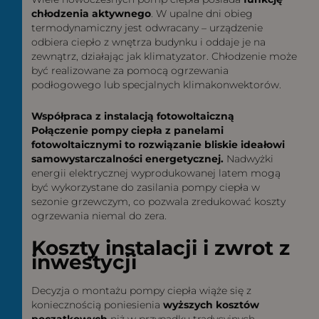
chłodzenia aktywnego
. W upalne dni obieg
termodynamiczny jest odwracany – urządzenie
odbiera ciepło z wnętrza budynku i oddaje je na
zewnątrz, działając jak klimatyzator. Chłodzenie może
być realizowane za pomocą ogrzewania
podłogowego lub specjalnych klimakonwektorów.
Współpraca z instalacją fotowoltaiczną
Połączenie pompy ciepła z panelami
fotowoltaicznymi to rozwiązanie bliskie ideałowi
samowystarczalności energetycznej.
Nadwyżki
energii elektrycznej wyprodukowanej latem mogą
być wykorzystane do zasilania pompy ciepła w
sezonie grzewczym, co pozwala zredukować koszty
ogrzewania niemal do zera.
Koszty instalacji i zwrot z
inwestycji
Decyzja o montażu pompy ciepła wiąże się z
koniecznością poniesienia
wyższych kosztów
początkowych
niż w przypadku tradycyjnych