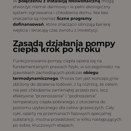
W
połączeniu z instalacją fotowoltaiczną
mogą
stworzyć niemal darmowy i w pełni ekologiczny
system ogrzewania i chłodzenia domu. Nie bez
znaczenia są również
liczne programy
dofinansowań
, które znacząco obniżają barierę
wejścia i skracają czas zwrotu z inwestycji.
Zasada działania pompy
ciepła krok po kroku
Funkcjonowanie pompy ciepła opiera się na
fundamentalnych prawach fizyki, w szczególności na
zjawiskach zachodzących podczas
obiegu
termodynamicznego
. Proces ten jest koncepcyjnie
zbliżony do działania lodówki, z tą różnicą, że celem
nie jest chłodzenie zamkniętej przestrzeni, lecz
efektywne “przenoszenie” i “podnoszenie”
temperatury ciepła pobranego z otoczenia do
poziomu użytecznego dla celów grzewczych. Cały
cykl, oparty na przemianach fazowych specjalnej
substancji, można przedstawić w kilku następujących
po sobie, kluczowych etapach.