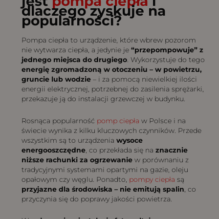
jest
pompa ciepła
i
dlaczego zyskuje na
popularności?
Pompa ciepła to urządzenie, które wbrew pozorom
nie wytwarza ciepła, a jedynie je
“przepompowuje” z
jednego miejsca do drugiego
. Wykorzystuje do tego
energię zgromadzoną w otoczeniu – w powietrzu,
gruncie lub wodzie
– i za pomocą niewielkiej ilości
energii elektrycznej, potrzebnej do zasilenia sprężarki,
przekazuje ją do instalacji grzewczej w budynku.
Rosnąca popularność
pomp ciepła
w Polsce i na
świecie wynika z kilku kluczowych czynników. Przede
wszystkim są to urządzenia
wysoce
energooszczędne
, co przekłada się na
znacznie
niższe rachunki za ogrzewanie
w porównaniu z
tradycyjnymi systemami opartymi na gazie, oleju
opałowym czy węglu. Ponadto,
pompy ciepła
są
przyjazne dla środowiska – nie emitują spalin
, co
przyczynia się do poprawy jakości powietrza.