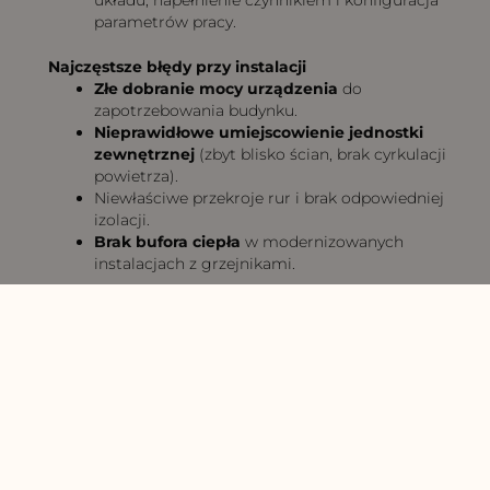
układu, napełnienie czynnikiem i konfiguracja
parametrów pracy.
Najczęstsze błędy przy instalacji
Złe dobranie mocy urządzenia
do
zapotrzebowania budynku.
Nieprawidłowe umiejscowienie jednostki
zewnętrznej
(zbyt blisko ścian, brak cyrkulacji
powietrza).
Niewłaściwe przekroje rur i brak odpowiedniej
izolacji.
Brak bufora ciepła
w modernizowanych
instalacjach z grzejnikami.
Konserwacja i
serwisowanie pomp
ciepła
Aby zapewnić długą i efektywną pracę urządzenia,
niezbędne są regularne przeglądy.
Przeglądy okresowe i ich częstotliwość
Zaleca się przeprowadzanie
przeglądu serwisowego