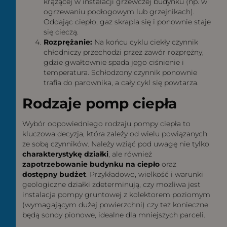
krążącej w instalacji grzewczej budynku (np. w
ogrzewaniu podłogowym lub grzejnikach).
Oddając ciepło, gaz skrapla się i ponownie staje
się cieczą.
Rozprężanie:
Na końcu cyklu ciekły czynnik
chłodniczy przechodzi przez zawór rozprężny,
gdzie gwałtownie spada jego ciśnienie i
temperatura. Schłodzony czynnik ponownie
trafia do parownika, a cały cykl się powtarza.
Rodzaje pomp ciepła
Wybór odpowiedniego rodzaju pompy ciepła to
kluczowa decyzja, która zależy od wielu powiązanych
ze sobą czynników. Należy wziąć pod uwagę nie tylko
charakterystykę działki
, ale również
zapotrzebowanie budynku na ciepło
oraz
dostępny budżet
. Przykładowo, wielkość i warunki
geologiczne działki zdeterminują, czy możliwa jest
instalacja pompy gruntowej z kolektorem poziomym
(wymagającym dużej powierzchni) czy też konieczne
będą sondy pionowe, idealne dla mniejszych parceli.