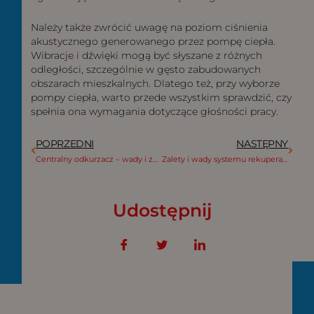
Należy także zwrócić uwagę na poziom ciśnienia
akustycznego generowanego przez pompę ciepła.
Wibracje i dźwięki mogą być słyszane z różnych
odległości, szczególnie w gęsto zabudowanych
obszarach mieszkalnych. Dlatego też, przy wyborze
pompy ciepła, warto przede wszystkim sprawdzić, czy
spełnia ona wymagania dotyczące głośności pracy.
Prev
Nast
POPRZEDNI
NASTĘPNY
Centralny odkurzacz – wady i zalety tego rozwiązania
Zalety i wady systemu rekuperacji
Udostępnij