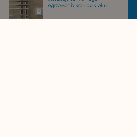
ogrzewania krok po kroku
Instalacja sanitarna w domu – z
czego się składa i jak dobrze ją
zaprojektować
Ogrzewanie hybrydowe w
praktyce – jak działa i jak
prawidłowo zaprojektować taki
system?
Instalacje OZE w praktyce – jak